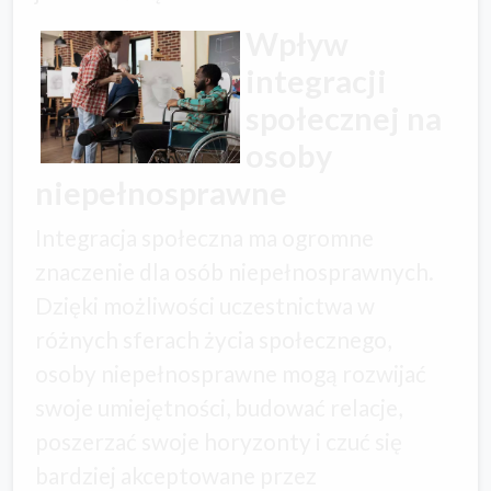
Wpływ
integracji
społecznej na
osoby
niepełnosprawne
Integracja społeczna ma ogromne
znaczenie dla osób niepełnosprawnych.
Dzięki możliwości uczestnictwa w
różnych sferach życia społecznego,
osoby niepełnosprawne mogą rozwijać
swoje umiejętności, budować relacje,
poszerzać swoje horyzonty i czuć się
bardziej akceptowane przez