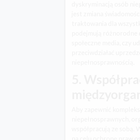
dyskryminacją osób nie
jest zmiana świadomośc
traktowania dla wszyst
podejmują różnorodne dzi
społeczne media, czy ud
przeciwdziałać uprzed
niepełnosprawnością.
5. Współpra
międzyorgan
Aby zapewnić kompleks
niepełnosprawnych, or
współpracują ze sobą. 
na celu ochronę praw o