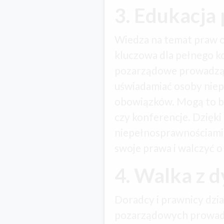
3. Edukacja
Wiedza na temat praw 
kluczowa dla pełnego ko
pozarządowe prowadzą r
uświadamiać osoby niep
obowiązków. Mogą to by
czy konferencje. Dzięki
niepełnosprawnościami 
swoje prawa i walczyć o t
4. Walka z 
Doradcy i prawnicy dzia
pozarządowych prowadz