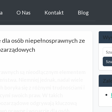
a
O Nas
Kontakt
Blog
Wys
 dla osób niepełnosprawnych ze
pozarządowych
Szu
rawnych są nieodłącznym elementem
ństwa. Niemniej jednak, nadal wiele
Zal
 boryka się z różnymi trudnościami i
cymi swoich praw. W takich
 pozarządowe odgrywają kluczową
two prawne i wsparcie dla osób