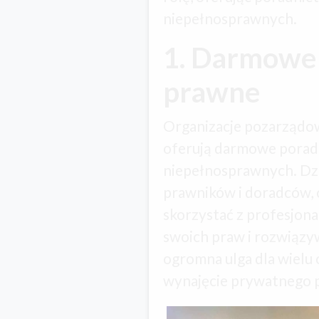
niepełnosprawnych.
1. Darmowe
prawne
Organizacje pozarządow
oferują darmowe porad
niepełnosprawnych. Dzi
prawników i doradców,
skorzystać z profesjon
swoich praw i rozwiąz
ogromna ulga dla wielu 
wynajęcie prywatnego 