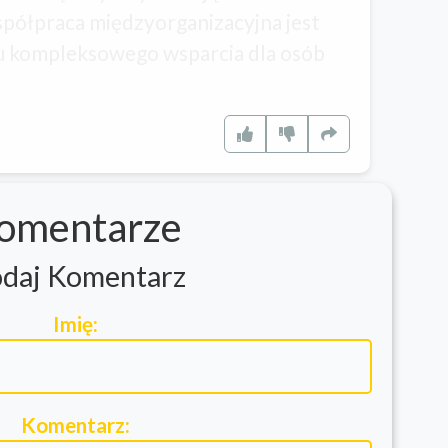
półpraca międzyorganizacyjna jest
u kompleksowego wsparcia dla osób
omentarze
daj Komentarz
Imię:
Komentarz: