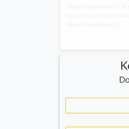
niepełnosprawnych. Ws
kluczowa w zapewniani
niepełnosprawnych.
K
Do