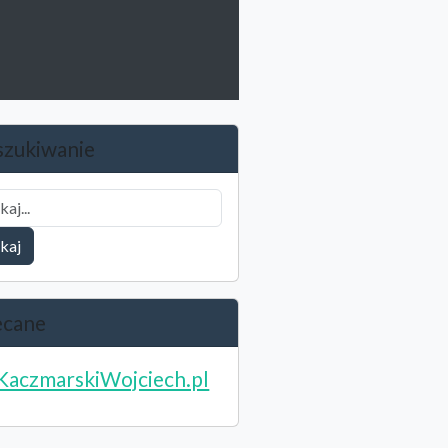
zukiwanie
kaj
ecane
KaczmarskiWojciech.pl