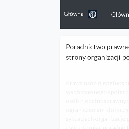
Główna
Główn
Poradnictwo prawne
strony organizacji 
Prawa osób niepełnosp
współczesnego społecze
osób niepełnosprawnych
ograniczeniami dotyczą
sytuacjach organizacje
rolę, oferując poradnic