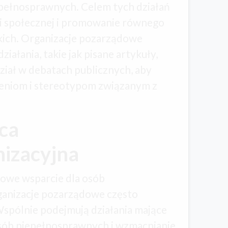
pełnosprawnych. Celem tych działań
i społecznej i promowanie równego
kich. Organizacje pozarządowe
ałania, takie jak pisane artykuły,
ział w debatach publicznych, aby
zeniom i stereotypom związanym z
ca
izacyjna
owe wsparcie dla osób
ganizacje pozarządowe często
Wspólnie podejmują działania mające
sób niepełnosprawnych i wzmacnianie