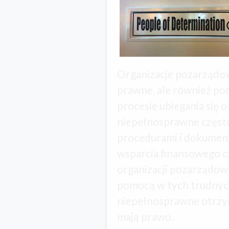
Organizacje pozarządow
prawne, ale również p
procesie ubiegania się 
niepełnosprawne często
procedurami i dokument
wsparcia finansowego c
organizacji pozarządow
pomocą w tych trudnych
niepełnosprawne otrzym
mają prawo.