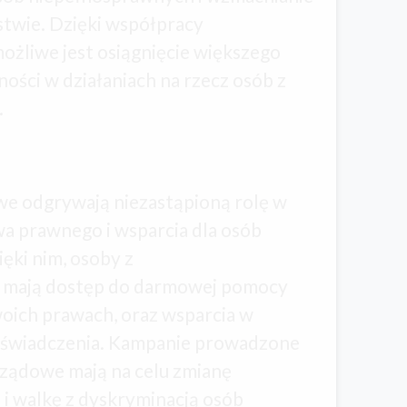
stwie. Dzięki współpracy
ożliwe jest osiągnięcie większego
ności w działaniach na rzecz osób z
.
e odgrywają niezastąpioną rolę w
a prawnego i wsparcia dla osób
ęki nim, osoby z
 mają dostęp do darmowej pomocy
woich prawach, oraz wsparcia w
 o świadczenia. Kampanie prowadzone
rządowe mają na celu zmianę
 i walkę z dyskryminacją osób